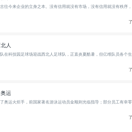
古往今来企业的立身之本。没有信用就没有市场，没有信用就没有秩序，
了
西北人
维足球队在科技园足球场迎战西北人足球队，正直炎夏酷暑，但亿维队员各个
了
受奥运
了奥运火炬手，前国家著名游泳运动员金顺则光临指导；部分员工有幸零
了