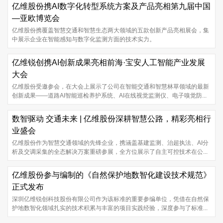
亿维股份携AI数字化转型系统方案及产品亮相第九届中国
—亚欧博览会
亿维股份携覆盖智慧交通和智慧生态两大领域的五款创新产品亮相展会，集
中展示企业在智能感知与数字化监测方面的技术实力。
亿维锐创携AI创新成果亮相前海·宝安人工智能产业发展
大会
亿维股份受邀参会，在大会上展示了公司在智能交通和智慧林草领域的最新
创新成果——道路AI智能巡检养护系统、AI在线视觉监测仪、电子嗅觉防...
数智驱动 交通未来 | 亿维股份深耕智慧公路，精彩亮相行
业盛会
亿维股份作为智慧交通领域的先锋企业，携涵盖基建监测、治超执法、AI分
析及交调采集的全态解决万案重磅参展，全方位展示了自主可控技术在公...
亿维股份参与编制的《自然保护地数智化建设技术规范》
正式发布
深圳亿维锐创科技股份有限公司作为该标准的重要参编单位，凭借在自然保
护地数智化领域扎实的技术积累与丰富的项目实践经验，深度参与了标准...