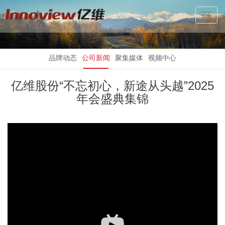
Toggl
Navig
品牌动态
公司新闻
聚集媒体
视频中心
亿维股份“不忘初心，新途从头越”2025
年会盛典集锦