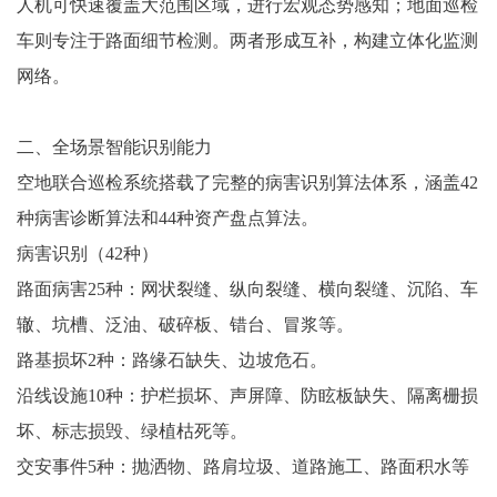
人机可快速覆盖大范围区域，进行宏观态势感知；地面巡检
车则专注于路面细节检测。两者形成互补，构建立体化监测
网络。
二、全场景智能识别能力
空地联合巡检系统搭载了完整的病害识别算法体系，涵盖42
种病害诊断算法和44种资产盘点算法。
病害识别（42种）
路面病害25种：网状裂缝、纵向裂缝、横向裂缝、沉陷、车
辙、坑槽、泛油、破碎板、错台、冒浆等。
路基损坏2种：路缘石缺失、边坡危石。
沿线设施10种：护栏损坏、声屏障、防眩板缺失、隔离栅损
坏、标志损毁、绿植枯死等。
交安事件5种：抛洒物、路肩垃圾、道路施工、路面积水等