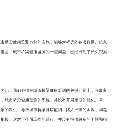
城市桥梁健康监测良好的实施，能够对桥梁的各项数据、信息
。但是，城市桥梁健康监测的一些问题，已经出现了长久积累
。为此，我们必须在城市桥梁健康监测的关键问题上，开展良
一，城市桥梁健康监测的系统，并没有开展定期的优化、革
现象的发生，导致城市桥梁健康监测，陷入严重的困境，问题
的把握，这对于今后工作的进行，并没有提供较多的干预和指