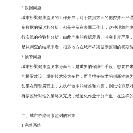
2.数据问题
城市桥梁健康监测的工作开展，对于数据方面的把控并不严
多数据的探讨和分析，都是停留在表面工作上，这种现象的
行实践的检验和分析，由此产生的数据矛盾、冲突非常严重
是从调查的结果来看，很多地方在城市桥梁健康监测的初期
3.预警问题
城市桥梁健康监测本身而言，是重要的保障性手段，想要在
的桥梁建设、维护技术较为多样，而且很多技术的创新性较
如果在预警层面上，未执行较多的标准和方案，则比较容易
有按照针对性的策略来完成，经验化作业十分严重，在这样
二、城市桥梁健康监测的对策
1.完善系统