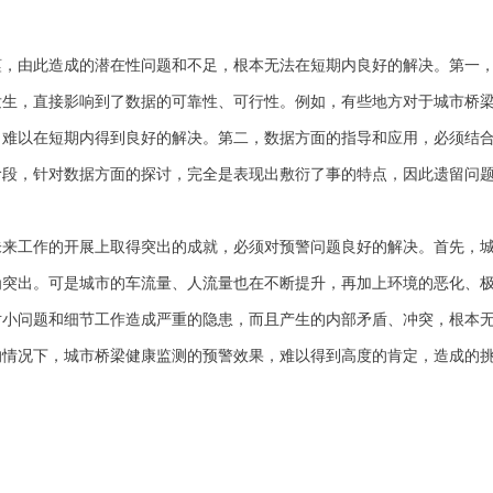
谨，由此造成的潜在性问题和不足，根本无法在短期内良好的解决。第一
发生，直接影响到了数据的可靠性、可行性。例如，有些地方对于城市桥
，难以在短期内得到良好的解决。第二，数据方面的指导和应用，必须结
阶段，针对数据方面的探讨，完全是表现出敷衍了事的特点，因此遗留问
未来工作的开展上取得突出的成就，必须对预警问题良好的解决。首先，
为突出。可是城市的车流量、人流量也在不断提升，再加上环境的恶化、
对小问题和细节工作造成严重的隐患，而且产生的内部矛盾、冲突，根本
的情况下，城市桥梁健康监测的预警效果，难以得到高度的肯定，造成的