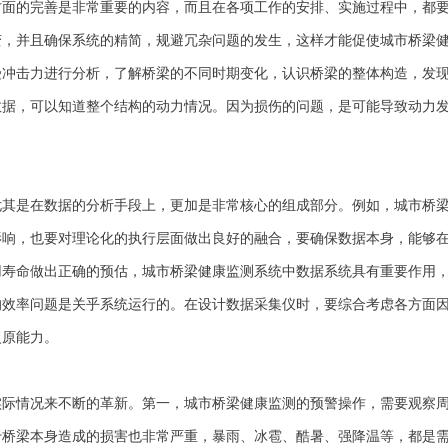
方面的完善是非常重要的内容，而且在各项工作的安排、实施过程中，都
变，并且确保系统的精简，规避冗杂问题的发生，这样才能促使城市桥梁
受冲击力进行分析，了解桥梁的不同时期变化，认识桥梁的整体构造，发
数据，可以知道整个结构的动力情况。因为损伤的问题，是可能导致动力
尤其是在数据的分析手段上，更加是非常核心的组成部分。例如，城市桥
影响，也要对理论化的执行层面做出良好的融合，要确保数据本身，能够
用寿命做出正确的预估，城市桥梁健康监测系统中数据系统具有重要作用
的效率问题是关乎系统运行的。在设计数据采集仪时，要综合考虑各方面
复原能力。
实际情况来不断的革新。第一，城市桥梁健康监测的预警操作，需要观察
于桥梁本身造成的损害也非常严重，暴雨、冰雹、酷暑、强降温等，都是