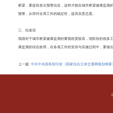
桥梁，要提前发出预警信息，这样才能在城市桥梁健康监测
预警，从而对全局工作的稳定性，提高负责态度。
三、结束语
我国对于城市桥梁健康监测的重视程度较高，现阶段的很多
康监测的综合效用，在各项工作的安排与实施过程中，要做
上一篇:
中共中央国务院印发《国家综合立体交通网规划纲要