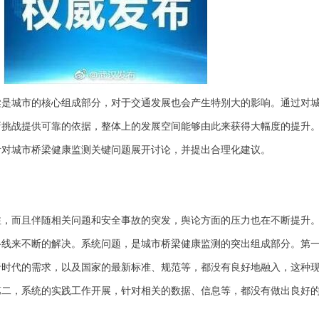
梁是城市的核心组成部分，对于交通发展也会产生特别大的影响。通过对
新挑战提供可靠的依据，整体上的发展空间能够由此来获得大幅度的提升
针对城市桥梁健康监测关键问题展开讨论，并提出合理化建议。
注，而且伴随相关问题和安全事故的突发，舆论方面的压力也在不断提升
路线来不断的解决。系统问题，是城市桥梁健康监测的突出组成部分。第
于时代的需求，以及国家的最新标准、规范等，都没有良好地融入，这种
第二，系统的实践工作开展，针对相关的数据、信息等，都没有做出良好